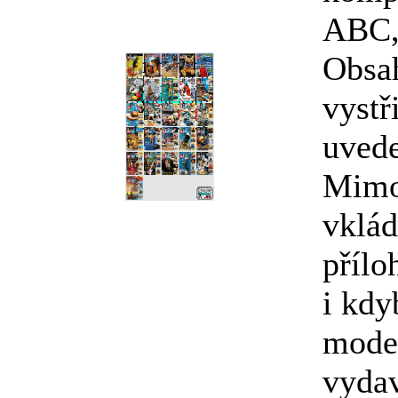
ABC, 
Obsa
vystř
uved
Mimo
vklád
přílo
i kdy
model
vyda