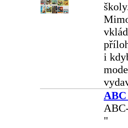
školy.
Mimo
vklád
přílo
i kdy
model
vyda
ABC 
ABC-
"