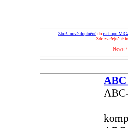
Zboží nově doplněné
do
e-shopu MiGa
Zde zveřejněné i
News: /
ABC 
ABC-
kompl