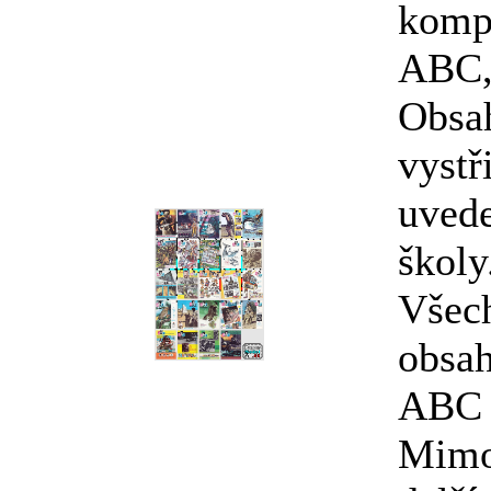
kompl
ABC, 
Obsa
vystř
uvede
školy.
Všech
obsah
ABC 
Mimo