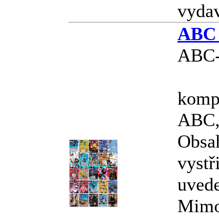
vyda
ABC 
ABC-
kompl
ABC, 
Obsa
vystř
uved
Mimo