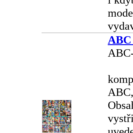
model
vyda
ABC 
ABC-
kompl
ABC, 
Obsa
vystř
uved