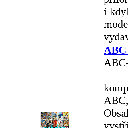
i kdy
model
vyda
ABC 
ABC-
kompl
ABC, 
Obsa
vystř