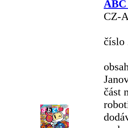
ABC r
CZ-A
číslo
obsah
Janov
část 
robot
dodáv