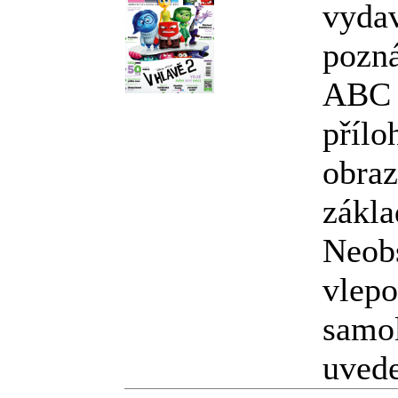
vyda
pozná
ABC o
přílo
obraz
zákla
Neobs
vlepo
samol
uvede