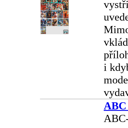
vystř
uved
Mimo
vklád
přílo
i kdy
model
vyda
ABC 
ABC-