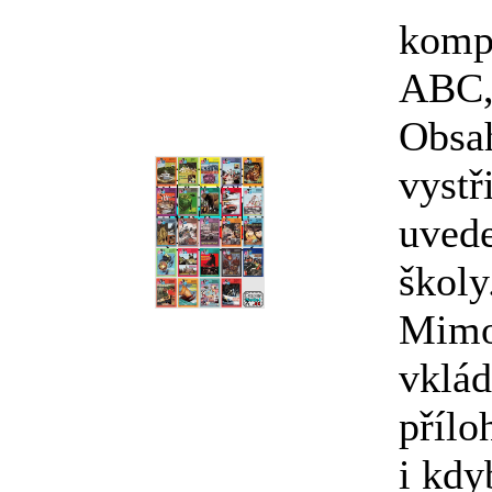
kompl
ABC, 
Obsa
vystř
uvede
školy.
Mimo
vklád
přílo
i kdy