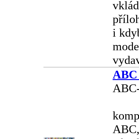
vklád
přílo
i kdy
model
vyda
ABC 
ABC-
kompl
ABC, 