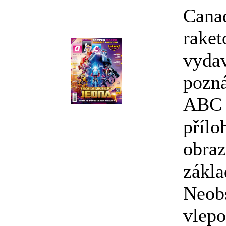
Cana
raket
vyda
pozná
ABC o
přílo
obraz
zákla
Neobs
vlepo