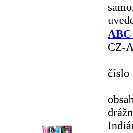
samol
uvede
ABC r
CZ-A
číslo
obsah
drážn
Indiá