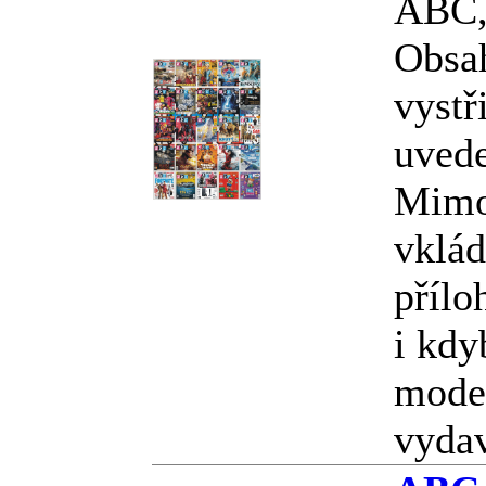
ABC, 
Obsa
vystř
uved
Mimo
vklád
přílo
i kdy
model
vyda