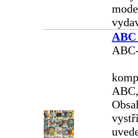
model
vyda
ABC 
ABC-
kompl
ABC, 
Obsa
vystř
uvede