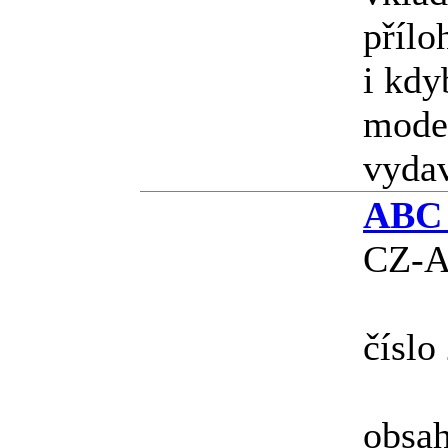
přílo
i kdy
model
vyda
ABC r
CZ-A
číslo
obsah