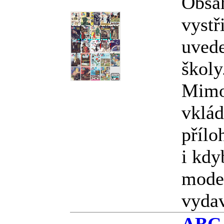
Obsa
vystř
uvede
školy.
Mimo
vklád
přílo
i kdy
model
vyda