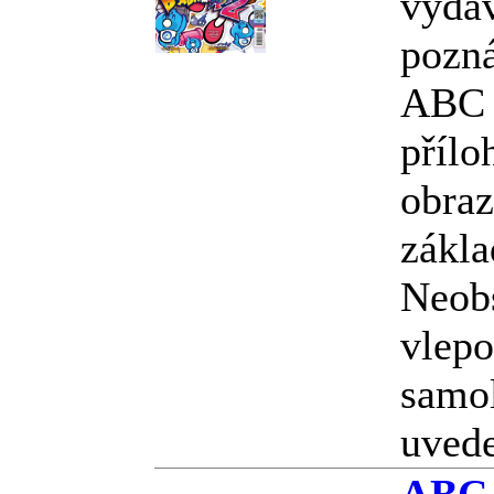
vyda
pozná
ABC o
přílo
obraz
zákla
Neobs
vlepo
samol
uvede