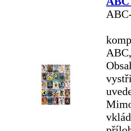
ABC 
ABC-
kompl
ABC, 
Obsa
vystř
uved
Mimo
vklád
přílo