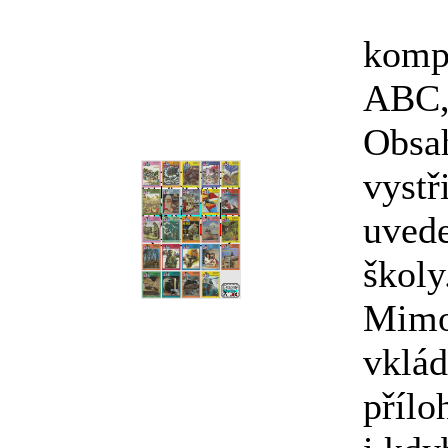
kompl
ABC, 
Obsa
vystř
uvede
školy.
Mimo
vklád
přílo