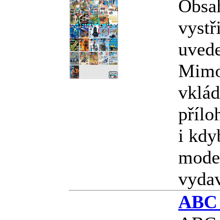
Obsa
vystř
uved
Mimo
vklád
přílo
i kdy
model
vyda
ABC 