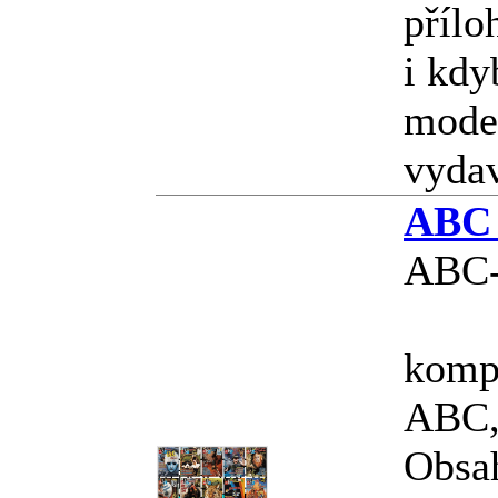
přílo
i kdy
model
vyda
ABC 
ABC-
kompl
ABC, 
Obsa