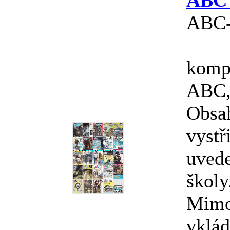
ABC 
ABC-
kompl
ABC, 
Obsa
vystř
uvede
školy.
Mimo
vklád