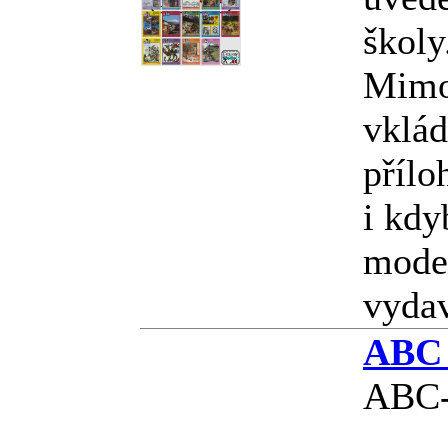
školy.
Mimo
vklád
přílo
i kdy
model
vyda
ABC 
ABC-