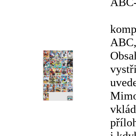
ABC-
kompl
ABC, 
Obsa
vystř
uved
Mimo
vklád
přílo
i kdy