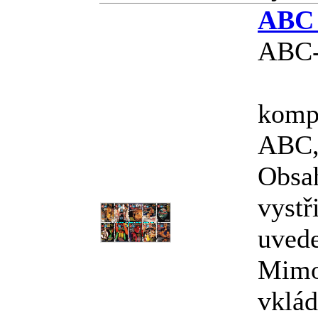
ABC 
ABC-
kompl
ABC, 
Obsa
vystř
uved
Mimo
vklád