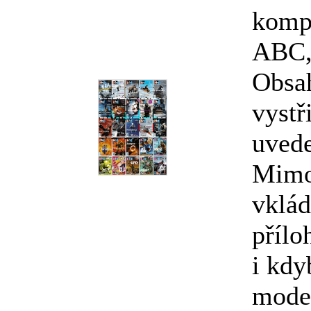
kompl
ABC, 
Obsa
vystř
uved
Mimo
vklád
přílo
i kdy
model