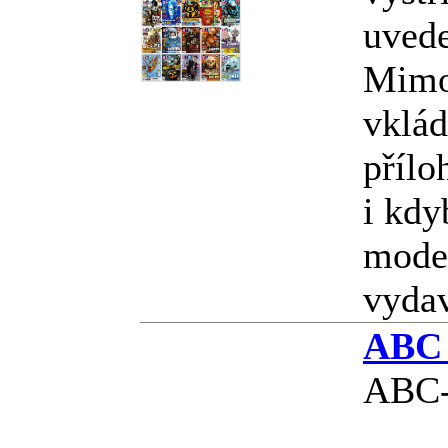
uved
Mimo
vklád
přílo
i kdy
model
vyda
ABC 
ABC-