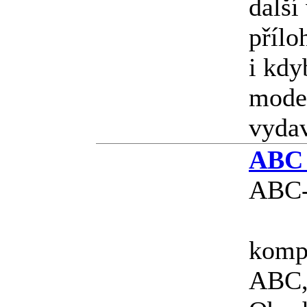
další
přílo
i kdy
model
vyda
ABC 
ABC-
kompl
ABC, 