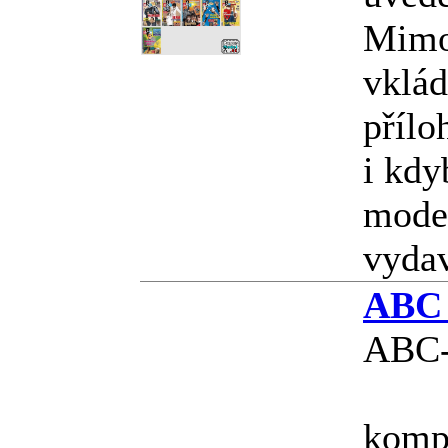
Mimo
vklád
přílo
i kdy
model
vyda
ABC 
ABC-
kompl