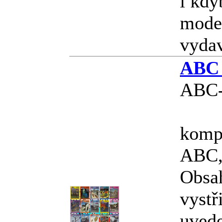
i kdy
model
vyda
ABC 
ABC-
kompl
ABC, 
Obsa
vystř
uvede